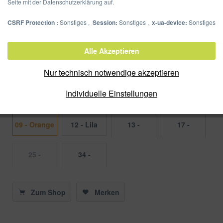
Seite mit der Datenschutzerklärung auf.
CSRF Protection :
Sonstiges ,
Session:
Sonstiges ,
x-ua-device:
Sonstiges
Ordnungsmappe Funky School
Alle Akzeptieren
Artikel-Nr.:
41803-09
Nur technisch notwendige akzeptieren
Verpackungseinheit:
1/10 Stück
Individuelle Einstellungen
Farbe
09 - Orange
12 - Lila
13 -
17 -
Hellblau PP
lindgrün
25 -
34 -
Motivdruck
Dunkelrosa
Zum Shop
Merken
sortiert