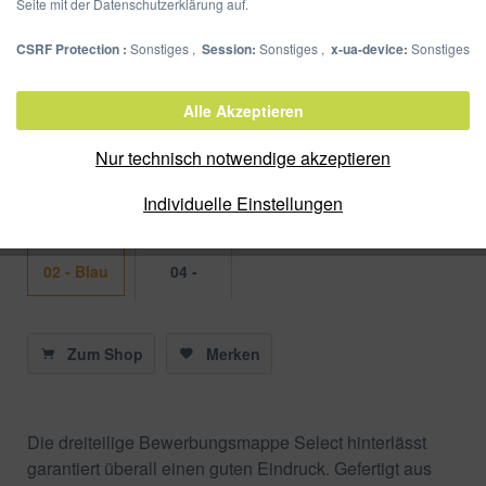
Seite mit der Datenschutzerklärung auf.
CSRF Protection :
Sonstiges ,
Session:
Sonstiges ,
x-ua-device:
Sonstiges
Basic Bewerbungsset Select
Alle Akzeptieren
Artikel-Nr.:
22016-02
Nur technisch notwendige akzeptieren
Verpackungseinheit:
20 Stück
Individuelle Einstellungen
Farbe
02 - Blau
04 -
Schwarz
Zum Shop
Merken
Die dreiteilige Bewerbungsmappe Select hinterlässt
garantiert überall einen guten Eindruck. Gefertigt aus