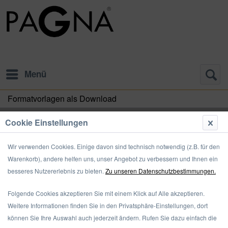
Menü
Formatvorlagen als Download
Formatvorlagen als Download
Cookie Einstellungen
Zum Beschriften Ihrer PAGNA Produkte
Wir verwenden Cookies. Einige davon sind technisch notwendig (z.B. für den
Warenkorb), andere helfen uns, unser Angebot zu verbessern und Ihnen ein
Deskorganizer 12-teilig (44133)
besseres Nutzererlebnis zu bieten.
Zu unseren Datenschutzbestimmungen.
Folgende Cookies akzeptieren Sie mit einem Klick auf Alle akzeptieren.
Weitere Informationen finden Sie in den Privatsphäre-Einstellungen, dort
können Sie Ihre Auswahl auch jederzeit ändern. Rufen Sie dazu einfach die