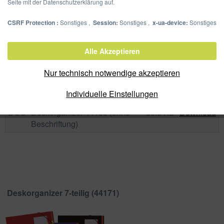
Seite mit der Datenschutzerklärung auf.
CSRF Protection :
Sonstiges ,
Session:
Sonstiges ,
x-ua-device:
Sonstiges
Alle Akzeptieren
Formatvorlage für
DOC
Deskorganizer 44133 (mit
33.5 KB
Download
Nur technisch notwendige akzeptieren
Beschriftung)
Individuelle Einstellungen
Formatvorlage für
DOC
Deskorganizer 44133 (ohne
33.5 KB
Download
Beschriftung)
Deskorganizer 7-teilig (
44171
)