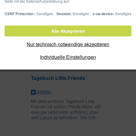
Seite mit der Datenschutzerklärung auf.
CSRF Protection :
Sonstiges ,
Session:
Sonstiges ,
x-ua-device:
Sonstiges
Alle Akzeptieren
Nur technisch notwendige akzeptieren
Individuelle Einstellungen
Tagebuch Little Friends
20255
Mit dem schönen Tagebuch Little
Friends mit süßem Pferde Motiv, will
man gar nicht mehr aufhören, über
sein Leben zu schreiben. Die 128
weißen Seiten bieten viel Platz für
persönliche Gedanken, Zeichnungen
oder Gedichte und das goldene...