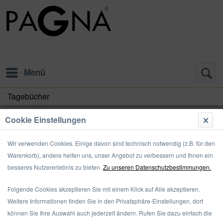
Menü
Tagebücher
Cookie Einstellungen
Wir verwenden Cookies. Einige davon sind technisch notwendig (z.B. für den
Warenkorb), andere helfen uns, unser Angebot zu verbessern und Ihnen ein
besseres Nutzererlebnis zu bieten.
Zu unseren Datenschutzbestimmungen.
Tagebücher – hier ist jedes Geheimnis sicher! In Tagebüchern
versuchen Kinder, Ihren Tag zu verarbeiten und sowohl gute als
Folgende Cookies akzeptieren Sie mit einem Klick auf Alle akzeptieren.
auch schlechte Momente festzuhalten. Es ist wichtig für sie, dass...
Weitere Informationen finden Sie in den Privatsphäre-Einstellungen, dort
mehr erfahren »
können Sie Ihre Auswahl auch jederzeit ändern. Rufen Sie dazu einfach die