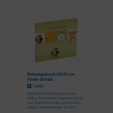
Babyalbum können alle
Erinnerungen an die vielen ersten
Male, spannende Ausflüge,...
Babytagebuch 24x23 cm
Unser Schatz
12366
Das schöne Babytagebuch mit
süßen Tiermotiven begleitet Babys
und Eltern durch die spannenden
ersten Lebensmonate. In dem
liebevoll gestalteten Babyalbum