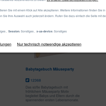
eren Sie mit einem Klick auf Alle akzeptieren. Weitere Informationen finden Sie in
en Sie Ihre Auswahl auch jederzeit ändern. Rufen Sie dazu einfach die Seite mit d
iges ,
Session:
Sonstiges ,
x-ua-device:
Sonstiges
llungen
Nur technisch notwendige akzeptieren
Babytagebuch Mäuseparty
12368
Das süße Babytagebuch mit
fröhlichem Mäuseparty Motiv
begleitet Babys und Eltern durch die
spannenden ersten Lebensmonate.
In dem liebevoll gestalteten