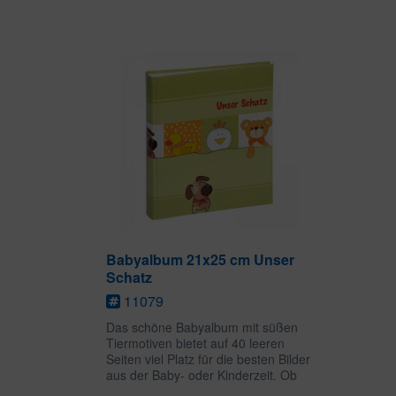
Ausflüge, Urlaube oder einfach als
Fotoalbum - in dem großen...
Babyalbum 21x25 cm Unser
Schatz
11079
Das schöne Babyalbum mit süßen
Tiermotiven bietet auf 40 leeren
Seiten viel Platz für die besten Bilder
aus der Baby- oder Kinderzeit. Ob
als Erinnerung an Geburtstage,