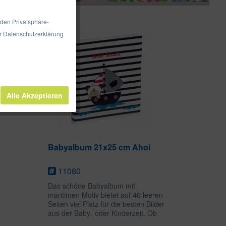
 den Privatsphäre-
er Datenschutzerklärung
Alle Akzeptieren
Babyalbum 21x25 cm Ahoi
11080
Das schöne Babyalbum mit
maritimen Motiv bietet auf 40 leeren
Seiten viel Platz für die besten Bilder
aus der Baby- oder Kinderzeit. Ob
als Erinnerung an Geburtstage,