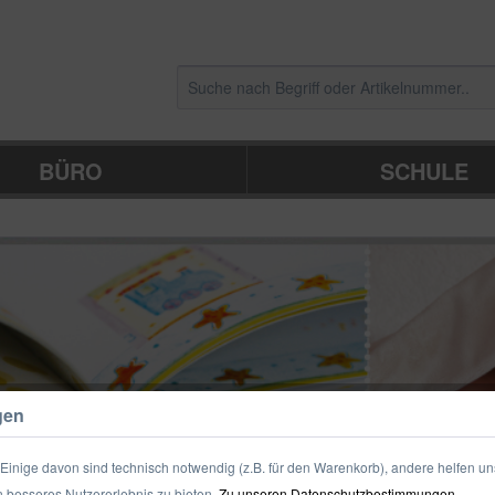
BÜRO
SCHULE
gen
inige davon sind technisch notwendig (z.B. für den Warenkorb), andere helfen un
 besseres Nutzererlebnis zu bieten.
Zu unseren Datenschutzbestimmungen.