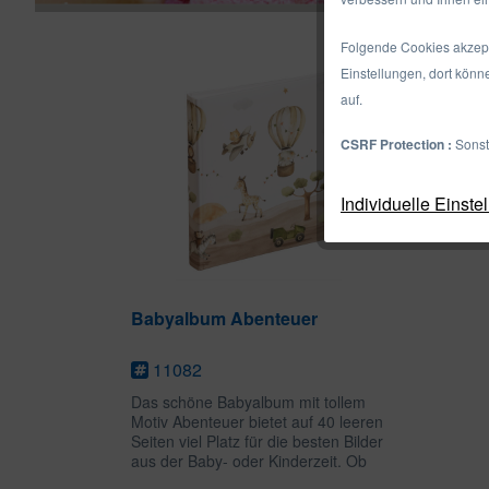
Folgende Cookies akzepti
Einstellungen, dort könn
auf.
CSRF Protection :
Sonst
Individuelle Einste
Babyalbum Abenteuer
11082
Das schöne Babyalbum mit tollem
Motiv Abenteuer bietet auf 40 leeren
Seiten viel Platz für die besten Bilder
aus der Baby- oder Kinderzeit. Ob
als Erinnerung an Geburtstage,