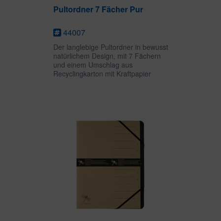
Pultordner 7 Fächer Pur
44007
Der langlebige Pultordner in bewusst
natürlichem Design, mit 7 Fächern
und einem Umschlag aus
Recyclingkarton mit Kraftpapier
überzogen, ist ein ökologisch
sinnvolles Ordnungsmittel. Die
neutralen, schwarzen Taben sind
ideal für die...