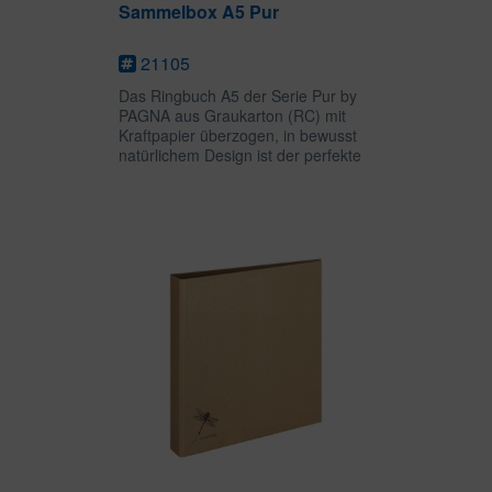
Sammelbox A5 Pur
21105
Das Ringbuch A5 der Serie Pur by
PAGNA aus Graukarton (RC) mit
Kraftpapier überzogen, in bewusst
natürlichem Design ist der perfekte
Begleiter für Schule, Büro oder
Studium und lässt sich natürlich mit
den Notizbüchern, Ordnern und...