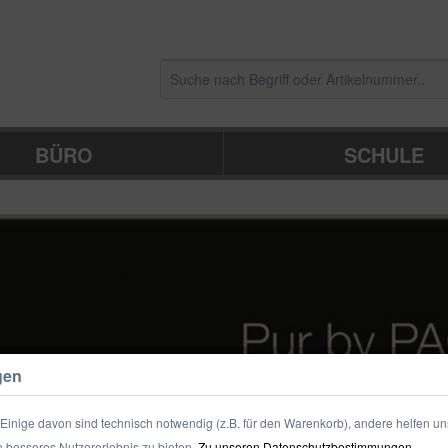
BÜRO
SCHULE
gen
inige davon sind technisch notwendig (z.B. für den Warenkorb), andere helfen un
 besseres Nutzererlebnis zu bieten.
Zu unseren Datenschutzbestimmungen.