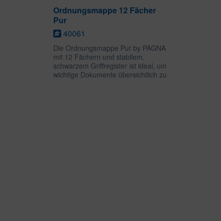
Ordnungsmappe 12 Fächer
Pur
40061
Die Ordnungsmappe Pur by PAGNA
mit 12 Fächern und stabilem,
schwarzem Griffregister ist ideal, um
wichtige Dokumente übersichtlich zu
sortieren und aufzubewahren. Die
Ordnungsmappe lässt sich dank
numerischem Aufdruck auf dem
Deckel und...