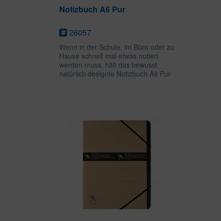
Notizbuch A6 Pur
26057
Wenn in der Schule, im Büro oder zu
Hause schnell mal etwas notiert
werden muss, hält das bewusst
natürlich designte Notizbuch A6 Pur
auf 160 karierten Seiten genug Platz
für schnelle Notizen oder
umfangreiche Gedanken bereit. Im
kleinen...