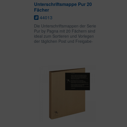
Unterschriftsmappe Pur 20
Fächer
44013
Die Unterschriftsmappen der Serie
Pur by Pagna mit 20 Fächern sind
ideal zum Sortieren und Vorlegen
der täglichen Post und Freigabe-
Dokumente. Die extrastarken Seiten
aus grauem Löschkarton mit
praktischen Wendetaben sind
besonders...