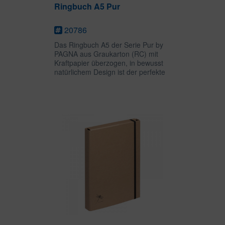
Ringbuch A5 Pur
20786
Das Ringbuch A5 der Serie Pur by
PAGNA aus Graukarton (RC) mit
Kraftpapier überzogen, in bewusst
natürlichem Design ist der perfekte
Begleiter für Schule, Büro oder
Studium und lässt sich natürlich mit
den Notizbüchern, Ordnern und...