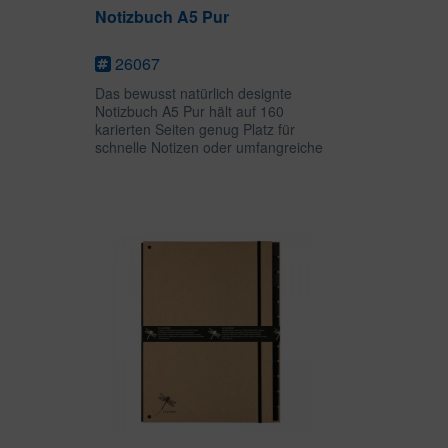
Notizbuch A5 Pur
26067
Das bewusst natürlich designte
Notizbuch A5 Pur hält auf 160
karierten Seiten genug Platz für
schnelle Notizen oder umfangreiche
Gedanken bereit. Das praktische
DIN A5-Format kann als Bullet
Journal, Skizzen- oder Tagebuch
genutzt...