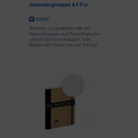
Gummizugmappe A4 Pur
40067
Natürlich und praktisch hält die
Sammelmappe, aus Recyclingkarton
und mit drei Innenklappen, lose
Blätter oder Hefter bis zum Format
DIN A4 sicher fest. Das
Eckspanngummi bietet den
Unterlagen zusätzlichen Schutz vor
dem Herausfallen....