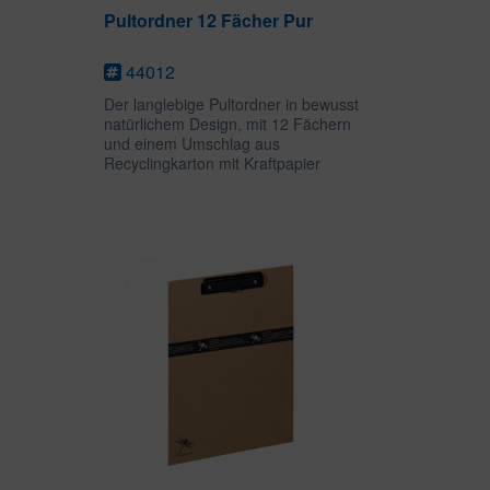
Pultordner 12 Fächer Pur
44012
Der langlebige Pultordner in bewusst
natürlichem Design, mit 12 Fächern
und einem Umschlag aus
Recyclingkarton mit Kraftpapier
überzogen, ist der ideale Begleiter
im Büro, der Schule oder zu Hause.
Die neutralen, schwarzen Taben
sind...