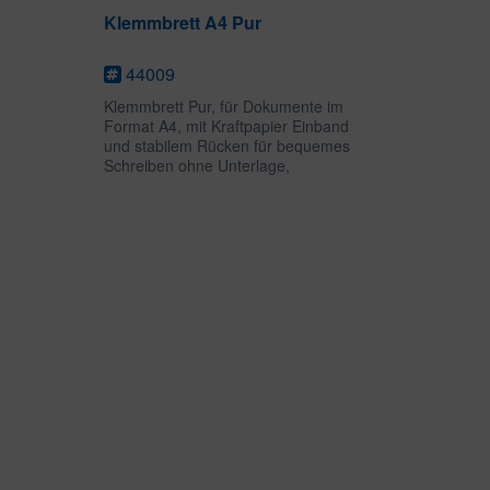
Klemmbrett A4 Pur
44009
Klemmbrett Pur, für Dokumente im
Format A4, mit Kraftpapier Einband
und stabilem Rücken für bequemes
Schreiben ohne Unterlage,
Klemmmechanik für lose
Dokumente, mit hochwertiger
schwarzer Prägung einer Libelle.