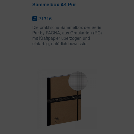
Sammelbox A4 Pur
21316
Die praktische Sammelbox der Serie
Pur by PAGNA, aus Graukarton (RC)
mit Kraftpapier überzogen und
einfarbig, natürlich bewusster
Prägung, ist ideal zum Aufbewahren
und Transportieren loser
Unterlagen, Mappen oder Hefter.
Drei...