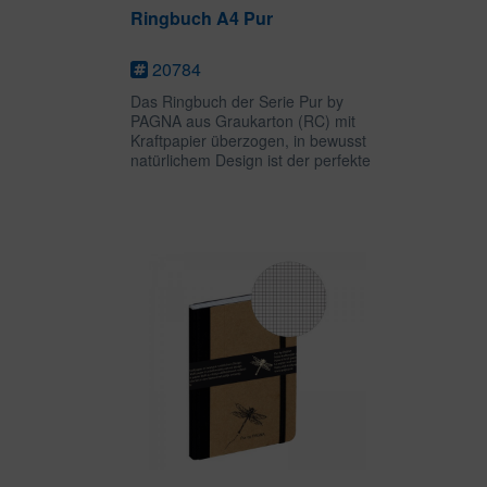
Ringbuch A4 Pur
20784
Das Ringbuch der Serie Pur by
PAGNA aus Graukarton (RC) mit
Kraftpapier überzogen, in bewusst
natürlichem Design ist der perfekte
Begleiter für Schule, Büro oder
Studium und lässt sich natürlich mit
den Notizbüchern, Ordnern und
weiteren...