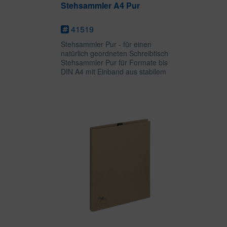
Stehsammler A4 Pur
41519
Stehsammler Pur - für einen
natürlich geordneten Schreibtisch
Stehsammler Pur für Formate bis
DIN A4 mit Einband aus stabilem
Graukarton (RC) mit Kraftpapier
überzogen. Kraftpapier aus 100%
Frischfaser ist biologisch
abbaubar,...