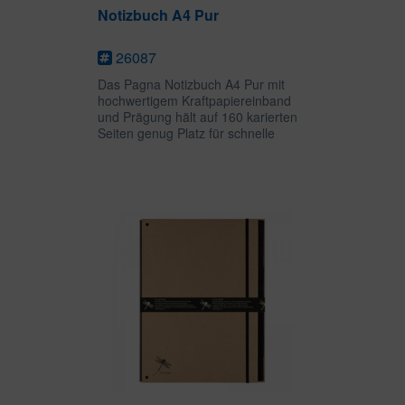
Notizbuch A4 Pur
26087
Das Pagna Notizbuch A4 Pur mit
hochwertigem Kraftpapiereinband
und Prägung hält auf 160 karierten
Seiten genug Platz für schnelle
Notizen oder umfangreiche
Gedanken bereit. Das große DIN
A4-Format kann als Sketchbook,
Notizheft oder...