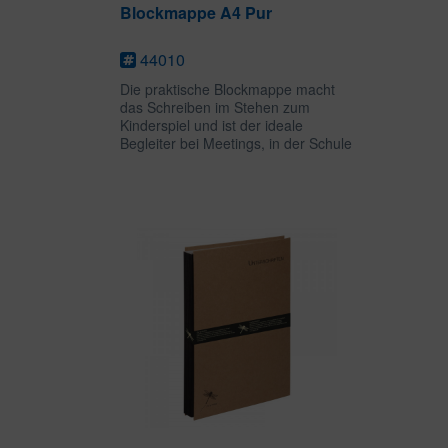
Blockmappe A4 Pur
44010
Die praktische Blockmappe macht
das Schreiben im Stehen zum
Kinderspiel und ist der ideale
Begleiter bei Meetings, in der Schule
und im Studium oder in
Krankenhäusern und Arztpraxen.
Der stabile Rücken der Blockmappe
dient als...