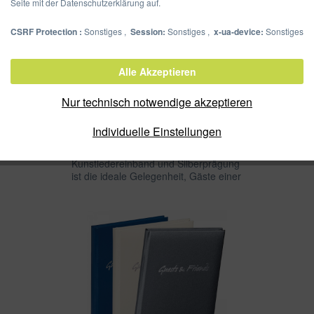
Seite mit der Datenschutzerklärung auf.
CSRF Protection :
Sonstiges ,
Session:
Sonstiges ,
x-ua-device:
Sonstiges
Alle Akzeptieren
Gästebuch 19x26 cm
Nur technisch notwendige akzeptieren
30905
Individuelle Einstellungen
Wer war noch mal auf der Feier? Das
elegante Gästebuch mit hochwertigem
Kunstledereinband und Silberprägung
ist die ideale Gelegenheit, Gäste einer
Feier lange in Erinnerung zu behalten.
Auf 96 leeren Seiten ist viel Platz für...