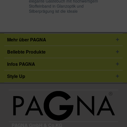
elegante Gästebuch mit hochwertigem
Stoffeinband in Glanzoptik und
Silberprägung ist die ideale
Gelegenheit, Gäste einer Feier lange
in Erinnerung zu behalten. Auf 40
leeren Seiten ist viel Platz für...
Mehr über PAGNA
Beliebte Produkte
Infos PAGNA
Style Up
PAGNA GmbH & Co.KG