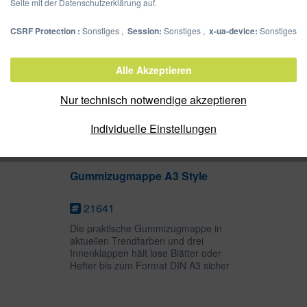
Seite mit der Datenschutzerklärung auf.
CSRF Protection :
Sonstiges ,
Session:
Sonstiges ,
x-ua-device:
Sonstiges
Alle Akzeptieren
Nur technisch notwendige akzeptieren
Individuelle Einstellungen
Gummizugmappe A3 Style
21641
Die praktische Gummizugmappe in
aktuellen Trendfarben und drei
Innenklappen hält lose Blätter oder
Hefter bis zum Format DIN A3 sicher
fest. Die trendige Einstanzung, die das
Logo in Szene setzt, ist ein echter
Hingucker. Das...