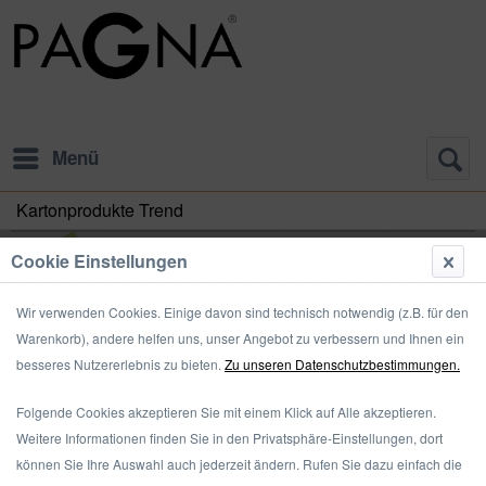
Menü
Kartonprodukte Trend
Cookie Einstellungen
Wir verwenden Cookies. Einige davon sind technisch notwendig (z.B. für den
Warenkorb), andere helfen uns, unser Angebot zu verbessern und Ihnen ein
besseres Nutzererlebnis zu bieten.
Zu unseren Datenschutzbestimmungen.
Ordnung spielt auch im Schulalltag eine große Rolle. Damit Schüler
nicht nur Freude am Ordnen von Unterlagen, sondern auch am
Folgende Cookies akzeptieren Sie mit einem Klick auf Alle akzeptieren.
Lernen haben, gibt es die Trend Kollektion von PAGNA.
Weitere Informationen finden Sie in den Privatsphäre-Einstellungen, dort
Kunterbunte...
mehr erfahren »
können Sie Ihre Auswahl auch jederzeit ändern. Rufen Sie dazu einfach die