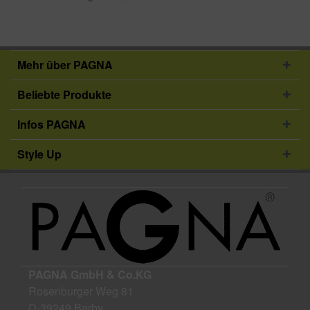
Urkunden geeignet. Die 20
Prospekthüllen bieten viel Platz für
jede Art von wichtigen Dokumenten
und...
Mehr über PAGNA
Beliebte Produkte
Infos PAGNA
Style Up
PAGNA GmbH & Co.KG
Rosenburger Weg 81
D-39249 Barby