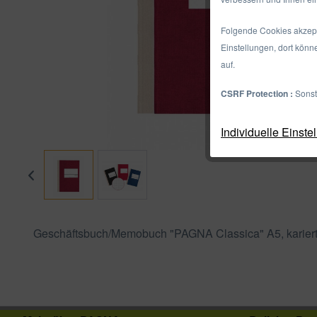
Folgende Cookies akzepti
Einstellungen, dort könn
auf.
CSRF Protection :
Sonst
Individuelle Einste
Geschäftsbuch/Memobuch "PAGNA Classica" A5, kariert, 