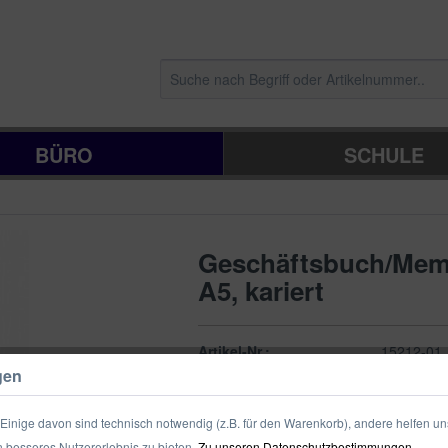
BÜRO
SCHULE
Geschäftsbuch/Mem
A5, kariert
Artikel-Nr.:
15212-01
gen
Verpackungseinheit:
1/14 Stück
inige davon sind technisch notwendig (z.B. für den Warenkorb), andere helfen un
 besseres Nutzererlebnis zu bieten.
Zu unseren Datenschutzbestimmungen.