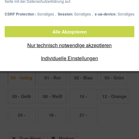
Seite mit der Datenschutzerklärung auf.
CSRF Protection :
Sonstiges ,
Session:
Sonstiges ,
x-ua-device:
Sonstiges
Ordnungsmappe 12 Fächer
Alle Akzeptieren
Artikel-Nr.:
40059-00
Nur technisch notwendige akzeptieren
Verpackungseinheit:
5/60 Stück
Individuelle Einstellungen
Farbe
00 - farbig
01 - Rot
02 - Blau
03 - Grün
sortiert
05 - Gelb
08 - Weiß
10 -
12 - Orange
Aubergine
34 -
18 -
21 -
Dunkelrosa
Hellblau
Hellgrau
Zum Shop
Merken