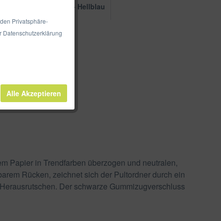
12 - Lila
13 - Hellblau
 den Privatsphäre-
PP
er Datenschutzerklärung
Alle Akzeptieren
m Papier in Trendfarben überzogen und neutralen,
arem Rücken, zeichnet sich der Pultordner durch ein
em Herausrutschen. Der schwarze Gummizugverschluss