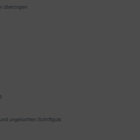
er überzogen
ß
und ungelochten Schriftguts