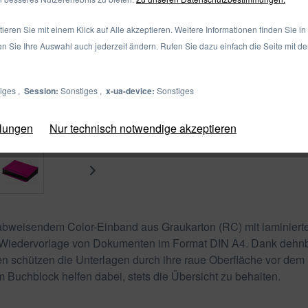
08 - Weiß
09 - Orange
eren Sie mit einem Klick auf Alle akzeptieren. Weitere Informationen finden Sie in
en Sie Ihre Auswahl auch jederzeit ändern. Rufen Sie dazu einfach die Seite mit d
17 - lindgrün
34 -
Dunkelrosa
iges ,
Session:
Sonstiges ,
x-ua-device:
Sonstiges
Zum Shop
Merken
llungen
Nur technisch notwendige akzeptieren
abweisendem Color-Einband aus Graukarton (RC) mit laminierte
nd Wiedervorlage von Dokumenten im Format DIN A4. Dank dehnb
en schützen die Unterlagen durch ihre raue Oberfläche vor d
m Buchblock helfen dabei, stets die Übersicht zu behalten.