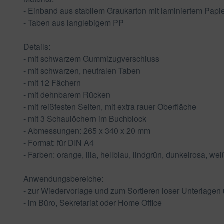
- Einband aus stabilem Graukarton mit laminiertem Papi
- Taben aus langlebigem PP
Details:
- mit schwarzem Gummizugverschluss
- mit schwarzen, neutralen Taben
- mit 12 Fächern
- mit dehnbarem Rücken
- mit reißfesten Seiten, mit extra rauer Oberfläche
- mit 3 Schaulöchern im Buchblock
- Abmessungen: 265 x 340 x 20 mm
- Format: für DIN A4
- Farben: orange, lila, hellblau, lindgrün, dunkelrosa, wei
Anwendungsbereiche:
- zur Wiedervorlage und zum Sortieren loser Unterlagen 
- im Büro, Sekretariat oder Home Office