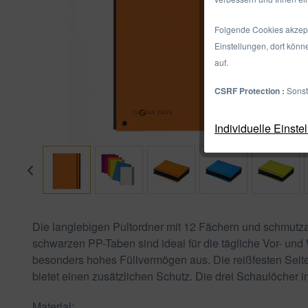
Folgende Cookies akzepti
Einstellungen, dort könn
auf.
CSRF Protection :
Sonst
Individuelle Einste
Die langlebigen Pultordner mit 12 Fächern und schmutz
schwarzen PP-Taben sind ideal für die tägliche Vor- u
besonders hohes Füllvermögen aus. Die reißfesten Seit
bietet einen zusätzlichen Schutz. Die drei Schaulöcher i
Material: