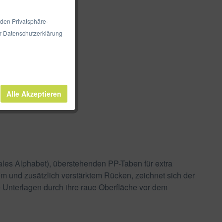
 den Privatsphäre-
er Datenschutzerklärung
Alle Akzeptieren
nales Alphabet), überstehenden PP-Taben für extra
m und zusätzlich verstärktem Rücken, zeichnet sich der
 Unterlagen durch ihre raue Oberfläche vor dem