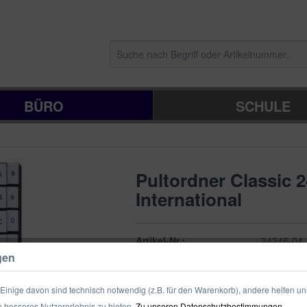
BÜRO
SCHULE
Pultordner Classic 
International
Artikel-Nr.:
24246-04
gen
Verpackungseinheit:
1/12 Stück
inige davon sind technisch notwendig (z.B. für den Warenkorb), andere helfen un
 besseres Nutzererlebnis zu bieten.
Zu unseren Datenschutzbestimmungen.