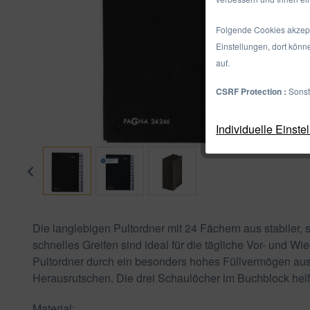
Folgende Cookies akzepti
Einstellungen, dort könn
auf.
CSRF Protection :
Sonst
Individuelle Einste
Die langlebigen Pultordner mit 24 Fächern aus stabiler,
schnelles Greifen sind ideal für die tägliche Vor- und
Pultordner durch ein besonders hohes Füllvermögen aus
Herausrutschen. Die drei Schaulöcher im Buchblock helfe
Material: