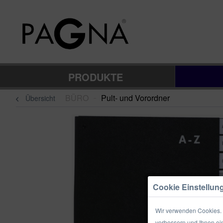
PRODUKTE
BÜRO
Pult- und Vorordner
Übersicht
–
Cookie Einstellun
Wir verwenden Cookies. E
verbessern und Ihnen ein