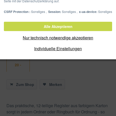
Seite mit der Datenschutzerklärung auf.
CSRF Protection :
Sonstiges ,
Session:
Sonstiges ,
x-ua-device:
Sonstiges
Register 12-tlg.
Alle Akzeptieren
Artikel-Nr.:
31121-20
Nur technisch notwendige akzeptieren
Verpackungseinheit:
25 Stück
Individuelle Einstellungen
Farbe
20 -
Farbiger
Zum Shop
Merken
Verlauf
Das praktische, 12-teilige Register aus farbigem Karton
sorgt in jedem Ordner oder Ringbuch für Ordnung - so