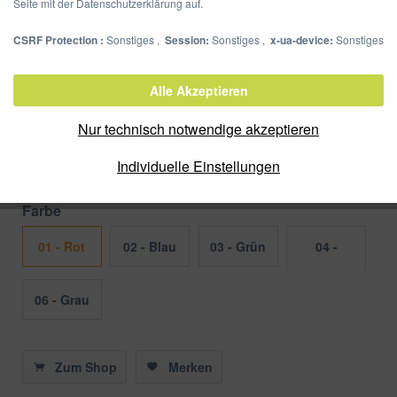
Seite mit der Datenschutzerklärung auf.
CSRF Protection :
Sonstiges ,
Session:
Sonstiges ,
x-ua-device:
Sonstiges
Unterschriftsmappe DE LUXE 20
Fächer
Alle Akzeptieren
Nur technisch notwendige akzeptieren
Artikel-Nr.:
24202-01
Verpackungseinheit:
1/10 Stück
Individuelle Einstellungen
Farbe
01 - Rot
02 - Blau
03 - Grün
04 -
Schwarz
06 - Grau
Zum Shop
Merken