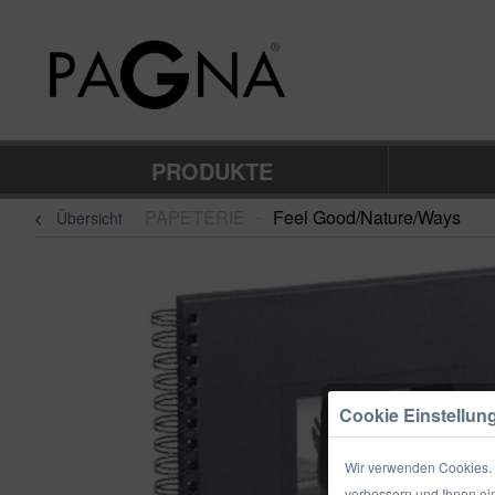
PRODUKTE
PAPETERIE
Feel Good/Nature/Ways
Übersicht
–
Cookie Einstellun
Wir verwenden Cookies. E
verbessern und Ihnen ein