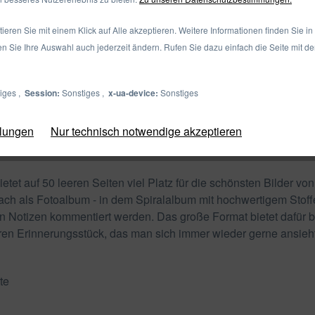
10 - grau
eren Sie mit einem Klick auf Alle akzeptieren. Weitere Informationen finden Sie in
en Sie Ihre Auswahl auch jederzeit ändern. Rufen Sie dazu einfach die Seite mit d
Zum Shop
Merken
iges ,
Session:
Sonstiges ,
x-ua-device:
Sonstiges
llungen
Nur technisch notwendige akzeptieren
et auf 50 leeren Seiten viel Platz für die schönsten Bilder vo
fach als Fotoalbum - in dem Spiralalbum mit hochwertigem Stof
en Notizen kommentiert werden. Das große Format bietet dafür
en Erinnerungsstück, das man sich immer wieder gerne ansieht
te