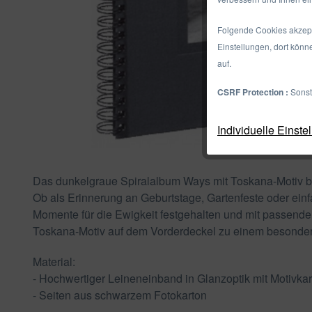
Folgende Cookies akzepti
Einstellungen, dort könn
auf.
CSRF Protection :
Sonst
Individuelle Einste
Das dunkelgraue Spiralalbum Ways mit Toskana-Motiv biet
Ob als Erinnerung an Geburtstage, Gartenfeste oder ein
Momente für die Ewigkeit festgehalten und mit passend
Toskana-Motiv auf dem Vorderdeckel zu einem besonder
Material:
- Hochwertiger Leineneinband in Glanzoptik mit Motivkar
- Seiten aus schwarzem Fotokarton