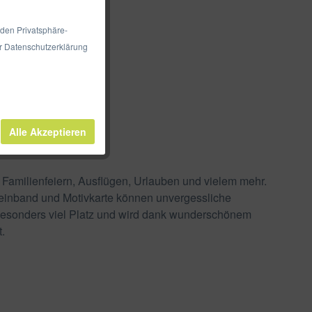
 den Privatsphäre-
er Datenschutzerklärung
Alle Akzeptieren
n Familienfeiern, Ausflügen, Urlauben und vielem mehr.
feinband und Motivkarte können unvergessliche
 besonders viel Platz und wird dank wunderschönem
.