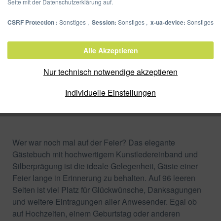
Seite mit der Datenschutzerklärung auf.
CSRF Protection :
Sonstiges ,
Session:
Sonstiges ,
x-ua-device:
Sonstiges
Gästebuch 19x26 cm
Alle Akzeptieren
Artikel-Nr.:
30905-01
Nur technisch notwendige akzeptieren
Verpackungseinheit:
1 Stück
Individuelle Einstellungen
Zum Shop
Merken
Wer war noch mal auf der Feier? Das elegante
Gästebuch mit hochwertigem Kunstledereinband und
Silberprägung ist die ideale Gelegenheit, Gäste einer
Feier lange in Erinnerung zu behalten. Auf 96 leeren
Seiten ist viel Platz für Glückwünsche, Danksagungen
und weitere Eintragungen aller Anwesender. Egal ob
auf Hochzeiten, einem Geburtstag oder anderen