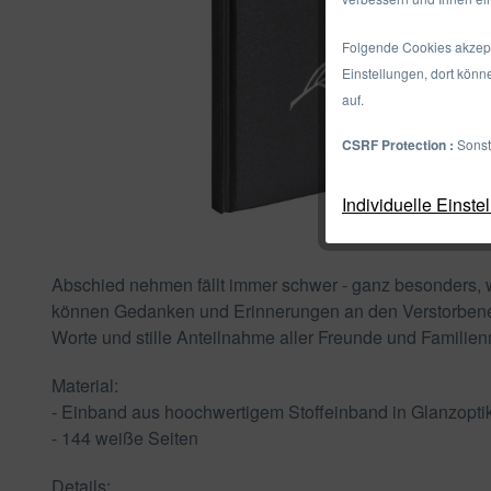
Folgende Cookies akzepti
Einstellungen, dort könn
auf.
CSRF Protection :
Sonst
Individuelle Einste
Abschied nehmen fällt immer schwer - ganz besonders,
können Gedanken und Erinnerungen an den Verstorbenen 
Worte und stille Anteilnahme aller Freunde und Familienm
Material:
- Einband aus hoochwertigem Stoffeinband in Glanzoptik
- 144 weiße Seiten
Details: