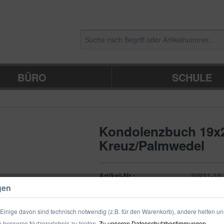
BÜRO
SCHULE
Kondolenzbuch 19x
Kreuz/Palmwedel
Artikel-Nr.:
30931-10
gen
Verpackungseinheit:
1 Stück
inige davon sind technisch notwendig (z.B. für den Warenkorb), andere helfen un
 besseres Nutzererlebnis zu bieten.
Zu unseren Datenschutzbestimmungen.