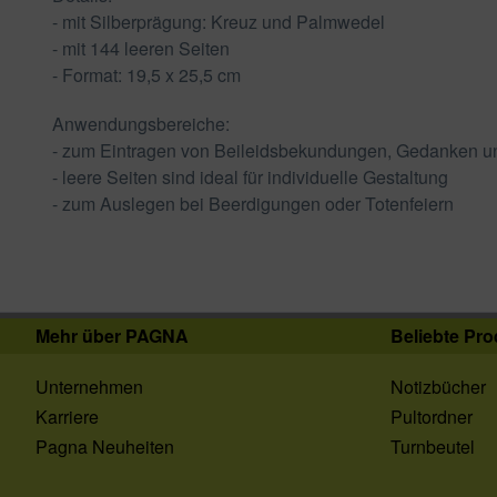
- mit Silberprägung: Kreuz und Palmwedel
- mit 144 leeren Seiten
- Format: 19,5 x 25,5 cm
Anwendungsbereiche:
- zum Eintragen von Beileidsbekundungen, Gedanken u
- leere Seiten sind ideal für individuelle Gestaltung
- zum Auslegen bei Beerdigungen oder Totenfeiern
Mehr über PAGNA
Beliebte Pro
Unternehmen
Notizbücher
Karriere
Pultordner
Pagna Neuheiten
Turnbeutel