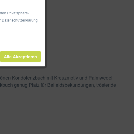
 den Privatsphäre-
er Datenschutzerklärung
Alle Akzeptieren
schönen Kondolenzbuch mit Kreuzmotiv und Palmwedel
kbuch genug Platz für Beileidsbekundungen, tröstende