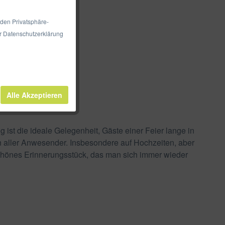
 den Privatsphäre-
er Datenschutzerklärung
Alle Akzeptieren
st die ideale Gelegenheit, Gäste einer Feier lange in
n aller Anwesender. Insbesondere auf Hochzeiten, aber
schönes Erinnerungsstück, das man sich immer wieder