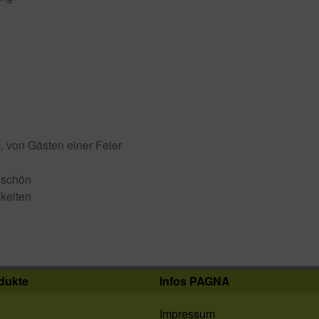
 von Gästen einer Feier
 schön
hkeiten
dukte
Infos PAGNA
Impressum