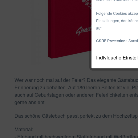
Folgende Cookies akzepti
Einstellungen, dort könn
auf.
CSRF Protection :
Sonst
Individuelle Einste
Wer war noch mal auf der Feier? Das elegante Gästebuch
Erinnerung zu behalten. Auf 180 leeren Seiten ist viel
auch auf Geburtstagen oder anderen Feierlichkeiten ent
gerne ansieht.
Das schöne Gästebuch passt perfekt zu dem Hochzeitspl
Material:
- Einband mit hochwertigem Stoffeinband mit Weißpräg