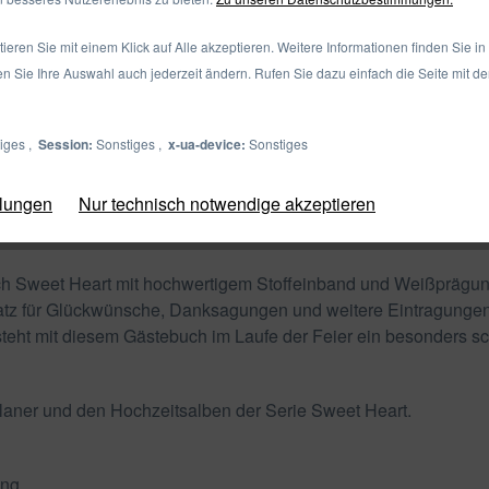
eren Sie mit einem Klick auf Alle akzeptieren. Weitere Informationen finden Sie in
en Sie Ihre Auswahl auch jederzeit ändern. Rufen Sie dazu einfach die Seite mit d
iges ,
Session:
Sonstiges ,
x-ua-device:
Sonstiges
llungen
Nur technisch notwendige akzeptieren
 Sweet Heart mit hochwertigem Stoffeinband und Weißprägung i
 Platz für Glückwünsche, Danksagungen und weitere Eintragunge
steht mit diesem Gästebuch im Laufe der Feier ein besonders 
aner und den Hochzeitsalben der Serie Sweet Heart.
ung