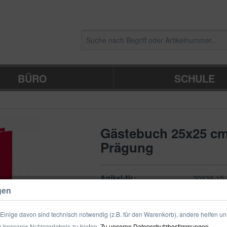
BÜRO
SCHULE
Gästebuch 25x25 cm
Prägung
Artikel-Nr.:
30939-15
gen
Verpackungseinheit:
Stück
inige davon sind technisch notwendig (z.B. für den Warenkorb), andere helfen un
Zum Shop
Merken
 besseres Nutzererlebnis zu bieten.
Zu unseren Datenschutzbestimmungen.