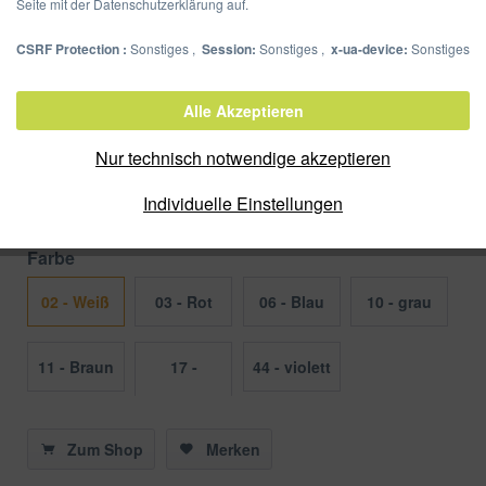
Seite mit der Datenschutzerklärung auf.
CSRF Protection :
Sonstiges ,
Session:
Sonstiges ,
x-ua-device:
Sonstiges
Passepartout Spiralalbum 24x25
cm
Alle Akzeptieren
Nur technisch notwendige akzeptieren
Artikel-Nr.:
12156-02
Verpackungseinheit:
1 Stück
Individuelle Einstellungen
Farbe
02 - Weiß
03 - Rot
06 - Blau
10 - grau
11 - Braun
17 -
44 - violett
lindgrün
Zum Shop
Merken