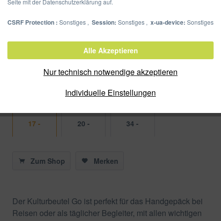
Seite mit der Datenschutzerklärung auf.
CSRF Protection :
Sonstiges ,
Session:
Sonstiges ,
x-ua-device:
Sonstiges
Kulturtasche Go schwarz
Alle Akzeptieren
Artikel-Nr.:
99524-17
Nur technisch notwendige akzeptieren
Verpackungseinheit:
Individuelle Einstellungen
Farbe
17 -
20 -
34 -
lindgrün
Hellblau
Dunkelrosa
Zum Shop
Merken
Der Kulturbeutel Go ist perfekt für das Handgepäck bei
Reisen oder als täglicher Begleiter, mit allen wichtigen