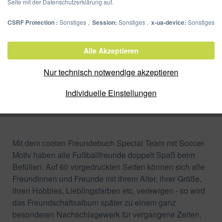
Seite mit der Datenschutzerklärung auf.
CSRF Protection :
Sonstiges ,
Session:
Sonstiges ,
x-ua-device:
Sonstiges
Freundebuch Special Team
Alle Akzeptieren
Artikel-Nr.:
20359-15
Nur technisch notwendige akzeptieren
Verpackungseinheit:
Individuelle Einstellungen
Zum Shop
Merken
Mit dem coolen Freundebuch Special Team mit Soccer-
Motiv haben alle Fußballfreunde doppelt Spaß beim
Befüllen. Auf 60 vorgedruckten Seiten können sich alle
Freundinnen und Freunde mit ihrem Alter, ihrer Größe,
ihren Hobbies, Lieblingsfarben etc. verewigen - so wird
das Freundschaftsalbum später zu einem ganz
besonderen Nachschlagewerk für vergangene Zeiten,