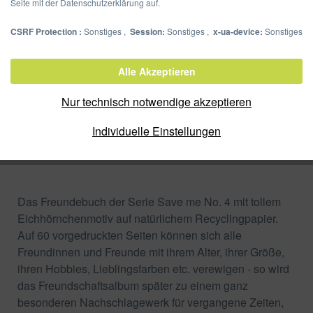
Seite mit der Datenschutzerklärung auf.
CSRF Protection :
Sonstiges ,
Session:
Sonstiges ,
x-ua-device:
Sonstiges
Freundebuch Eichhörnchen
Alle Akzeptieren
Artikel-Nr.:
20377-15
Nur technisch notwendige akzeptieren
Verpackungseinheit:
Individuelle Einstellungen
Zum Shop
Merken
Das Freundebuch der Serie Save me No. 4 mit tollem
Eichhörnchenmotiv auf natürlichem Recyclingpapier.
Auf 60 vorgedruckten Seiten können sich alle
Freundinnen und Freunde mit ihrem Alter, ihrer Größe,
ihren Hobbies, Lieblingsfarben etc. verewigen - so wird
das Freundschaftsalbum später zu einem ganz
besonderen Nachschlagewerk für vergangene Zeiten,