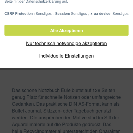
Seite mit der Datenschutzerklärung auf.
CSRF Protection :
Sonstiges ,
Session:
Sonstiges ,
x-ua-device:
Sonstiges
Notizbuch A5 Eule
Alle Akzeptieren
Artikel-Nr.:
26084-15
Nur technisch notwendige akzeptieren
Verpackungseinheit:
Individuelle Einstellungen
Zum Shop
Merken
Das schöne Notizbuch Eule bietet auf 128 Seiten
genug Platz für schnelle Notizen oder umfangreiche
Gedanken. Das praktische DIN A5-Format kann als
Bullet Journal, Skizzen- oder Tagebuch genutzt
werden. Die ansprechenden Motive sind im Stil der
Aquarellmalerei auf die Produkte gedruckt. Das
helle Recyclingmaterial unterstreicht den Charakter