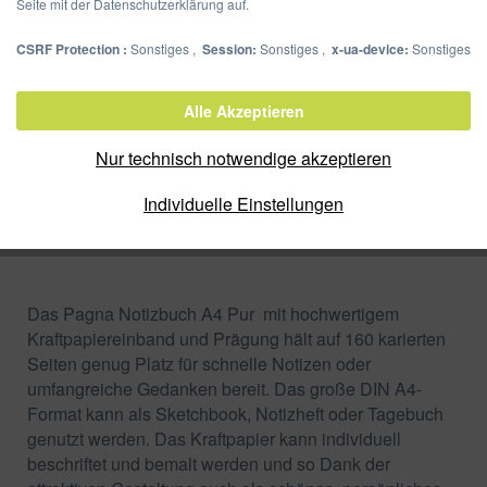
Seite mit der Datenschutzerklärung auf.
CSRF Protection :
Sonstiges ,
Session:
Sonstiges ,
x-ua-device:
Sonstiges
Notizbuch A4 Pur
Alle Akzeptieren
Artikel-Nr.:
26087-11
Nur technisch notwendige akzeptieren
Verpackungseinheit:
Individuelle Einstellungen
Zum Shop
Merken
Das Pagna Notizbuch A4 Pur mit hochwertigem
Kraftpapiereinband und Prägung hält auf 160 karierten
Seiten genug Platz für schnelle Notizen oder
umfangreiche Gedanken bereit. Das große DIN A4-
Format kann als Sketchbook, Notizheft oder Tagebuch
genutzt werden. Das Kraftpapier kann individuell
beschriftet und bemalt werden und so Dank der