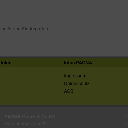
der für den Kindergarten
dukte
Infos PAGNA
Impressum
Datenschutz
AGB
PAGNA GmbH & Co.KG
Te
Rosenburger Weg 81
Te