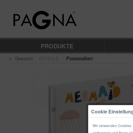
PRODUKTE
SCHULE
Poesiealben
Übersicht
–
Cookie Einstellun
Wir verwenden Cookies. E
verbessern und Ihnen ein