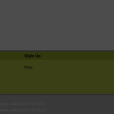
Style Up
Film
lefon
+49(0)2371/9740-0
lefax +49(0)2371/9740-20