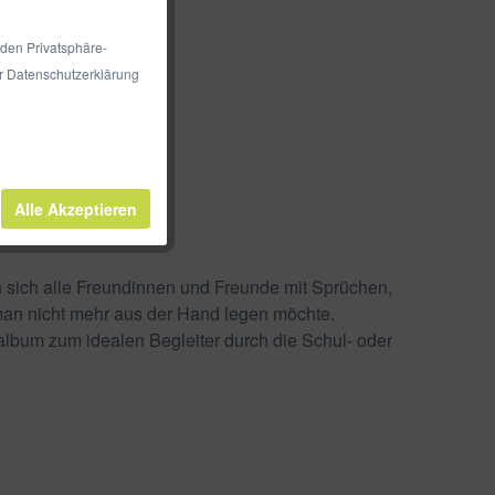
 den Privatsphäre-
er Datenschutzerklärung
Alle Akzeptieren
n sich alle Freundinnen und Freunde mit Sprüchen,
man nicht mehr aus der Hand legen möchte.
lbum zum idealen Begleiter durch die Schul- oder