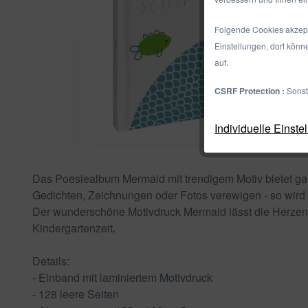
Folgende Cookies akzepti
Einstellungen, dort könn
auf.
CSRF Protection :
Sonst
Individuelle Einste
Das Poesiealbum Mermaid mit trendigem Motiv bietet gan
Gedichten, Zeichnungen oder Fotos verewigen - so wird
Der wunderschöne Motivdruck Mermaid lässt die Herzen 
Kindergartenzeit.
Details:
- Einband mit laminiertem Motivdruck
- 128 leere Seiten