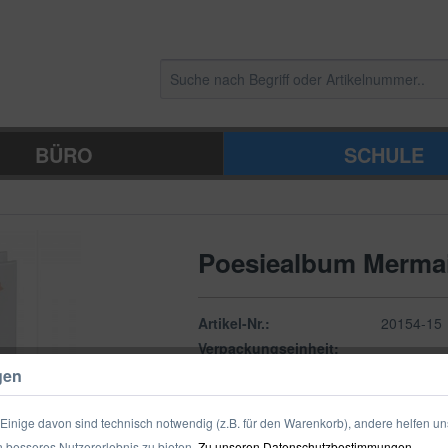
BÜRO
SCHULE
Poesiealbum Merma
Artikel-Nr.:
20154-15
Verpackungseinheit:
gen
Zum Shop
Merken
inige davon sind technisch notwendig (z.B. für den Warenkorb), andere helfen un
 besseres Nutzererlebnis zu bieten.
Zu unseren Datenschutzbestimmungen.