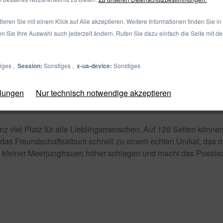
eren Sie mit einem Klick auf Alle akzeptieren. Weitere Informationen finden Sie in
en Sie Ihre Auswahl auch jederzeit ändern. Rufen Sie dazu einfach die Seite mit d
iges ,
Session:
Sonstiges ,
x-ua-device:
Sonstiges
llungen
Nur technisch notwendige akzeptieren
z viel Platz für alle Lieblingsmenschen. Auf 128 Seiten könne
 das Freundschaftsalbum schnell zu einem echten Unikat, das 
kleiner Meerjungfrauen höher schlagen und macht das Poesiea