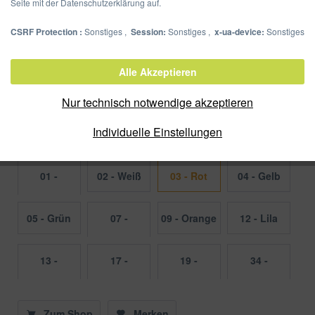
Seite mit der Datenschutzerklärung auf.
CSRF Protection :
Sonstiges ,
Session:
Sonstiges ,
x-ua-device:
Sonstiges
Ringbuch A4 PP 16 mm
Alle Akzeptieren
Artikel-Nr.:
20901-03
Nur technisch notwendige akzeptieren
Verpackungseinheit:
12 Stück
Individuelle Einstellungen
Farbe
01 -
02 - Weiß
03 - Rot
04 - Gelb
Schwarz
05 - Grün
07 -
09 - Orange
12 - Lila
Dunkelblau
13 -
17 -
19 -
34 -
Hellblau PP
lindgrün
Transparent
Dunkelrosa
Zum Shop
Merken