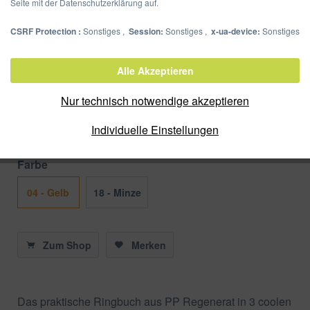
Seite mit der Datenschutzerklärung auf.
CSRF Protection :
Sonstiges ,
Session:
Sonstiges ,
x-ua-device:
Sonstiges
Ringbuch A4 PP Regenerat
Pastell
Alle Akzeptieren
Nur technisch notwendige akzeptieren
Artikel-Nr.:
20902-04
Verpackungseinheit:
Individuelle Einstellungen
Farbe
04 - Gelb
18 - Minze
Zum Shop
Merken
Das praktische Ringbuch aus PP Regenerat in 3 coolen