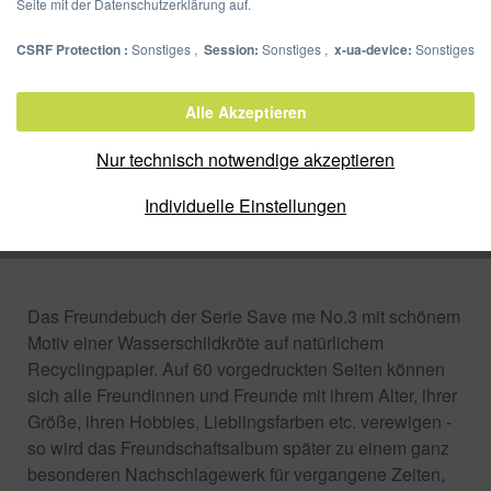
Seite mit der Datenschutzerklärung auf.
CSRF Protection :
Sonstiges ,
Session:
Sonstiges ,
x-ua-device:
Sonstiges
Freundebuch Schildkröte
Alle Akzeptieren
Artikel-Nr.:
20372-15
Nur technisch notwendige akzeptieren
Verpackungseinheit:
Individuelle Einstellungen
Zum Shop
Merken
Das Freundebuch der Serie Save me No.3 mit schönem
Motiv einer Wasserschildkröte auf natürlichem
Recyclingpapier. Auf 60 vorgedruckten Seiten können
sich alle Freundinnen und Freunde mit ihrem Alter, ihrer
Größe, ihren Hobbies, Lieblingsfarben etc. verewigen -
so wird das Freundschaftsalbum später zu einem ganz
besonderen Nachschlagewerk für vergangene Zeiten,