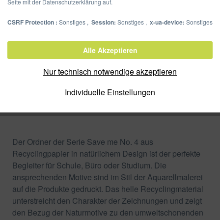
Seite mit der Datenschutzerklärung auf.
CSRF Protection :
Sonstiges ,
Session:
Sonstiges ,
x-ua-device:
Sonstiges
Ordner A4 Save me No.4
Alle Akzeptieren
Artikel-Nr.:
50347-25
Nur technisch notwendige akzeptieren
Verpackungseinheit:
Individuelle Einstellungen
Zum Shop
Merken
Der Ordner der Serie Save me No. 4 aus
Recyclingpapier in natürlichem Design ist der perfekte
Begleiter für Schule, Büro oder Studium. Die
ansprechenden Motive sind im Stil der Aquarellmalerei
auf die Produkte gedruckt. Das helle Recyclingmaterial
unterstreicht den Charakter der Zeichnungen und zeigt
den Bezug der Naturmotive zu den umweltschonenden