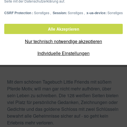
Seite mit der Datenschutzerklärung auf.
CSRF Protection :
Sonstiges ,
Session:
Sonstiges ,
x-ua-device:
Sonstiges
Tagebuch Little Friends
Alle Akzeptieren
Artikel-Nr.:
20255-15
Nur technisch notwendige akzeptieren
Verpackungseinheit:
Individuelle Einstellungen
Zum Shop
Merken
Mit dem schönen Tagebuch Little Friends mit süßem
Pferde Motiv, will man gar nicht mehr aufhören, über
sein Leben zu schreiben. Die 128 weißen Seiten bieten
viel Platz für persönliche Gedanken, Zeichnungen oder
Gedichte und das goldene Schloss mit zwei Schlüsseln
bewahrt alle Geheimnisse sicher auf - so geht kein
Erlebnis mehr verloren.