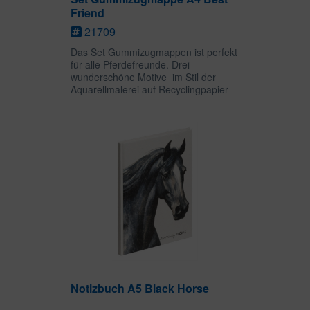
Friend
21709
Das Set Gummizugmappen ist perfekt
für alle Pferdefreunde. Drei
wunderschöne Motive im Stil der
Aquarellmalerei auf Recyclingpapier
gedruckt. Die Gummizugmappen im
Format A4 und drei Innenklappen,
halten lose Blätter oder Hefter...
Notizbuch A5 Black Horse