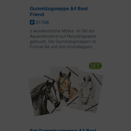
Gummizugmappe A4 Best
Friend
21708
3 wunderschöne Motive im Stil der
Aquarellmalerei auf Recyclingpapier
gedruckt. Die Gummizugmappen im
Format A4 und drei Innenklappen,
halten lose Blätter oder Hefter bis zum
Format DIN A4 sicher fest. Das
Eckspanngummi bietet...
Set Gummizugmappe A4 Best