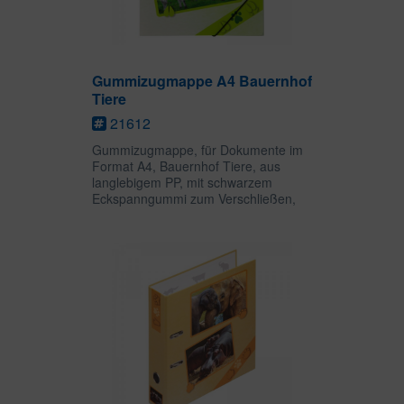
Gummizugmappe A4 Bauernhof
Tiere
21612
Gummizugmappe, für Dokumente im
Format A4, Bauernhof Tiere, aus
langlebigem PP, mit schwarzem
Eckspanngummi zum Verschließen,
zusätzliche 3 Einschlagklappen für
das Sammeln und Transportieren
loser Unterlagen auch in kleineren
Formaten.